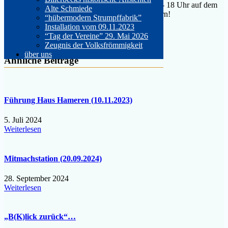
bringen sie ihre Familie und Freunde mit. Von 14- 18 Uhr auf dem
Alte Schmiede
Wochenmarkt können sie diesen Tag mit uns feiern!
“hübermodern Strumpffabrik”
Installation vom 09.11.2023
Beitragsnavigation
Kunst – Tage 2026
“Tag der Vereine” 29. Mai 2026
Flohmarkt mit Schätzen aus der Alten Schmiede
Zeugnis der Volksfrömmigkeit
über uns
Ähnliche Beiträge
Führung Haus Hameren (10.11.2023)
5. Juli 2024
Weiterlesen
Mitmachstation (20.09.2024)
28. September 2024
Weiterlesen
„B(K)lick zurück“…