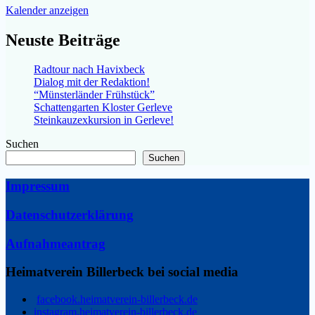
Kalender anzeigen
Neuste Beiträge
Radtour nach Havixbeck
Dialog mit der Redaktion!
“Münsterländer Frühstück”
Schattengarten Kloster Gerleve
Steinkauzexkursion in Gerleve!
Suchen
Suchen
Impressum
Datenschutzerklärung
Aufnahmeantrag
Heimatverein Billerbeck bei social media
facebook.heimatverein-billerbeck.de
instagram.heimatverein-billerbeck.de