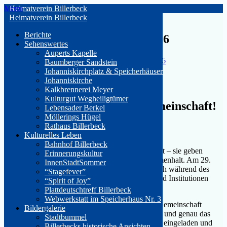
Skip
Menu
Heimatverein Billerbeck
to
Heimatverein Billerbeck
content
Berichte
“Tag der Vereine” 29. Mai 2026
Sehenswertes
Auperts Kapelle
By Mercedes Lanio on
27. Mai 2026
27. Mai 2026
Baumberger Sandstein
Johanniskirchplatz & Speicherhäuser
Ein Tag, viele Vereine.
Johanniskirche
Kalkbrennerei Meyer
Kulturgut Wegheiligtümer
Eine Stadt, unendlich viel Gemeinschaft!
Lebensader Berkel
Möllerings Hügel
Rathaus Billerbeck
Billerbeck…
Kulturelles Leben
Bahnhof Billerbeck
Ehrenamt und Vereine sind das Herz unserer Stadt – sie geben
Erinnerungskultur
Billerbeck Charakter, Vielfalt und seinen Zusammenhalt. Am 29.
InnenStadtSommer
Mai hat das Ehrenamt wieder die Gelegenheit, sich während des
“Stagefever”
Wochenmarktes zu präsentieren. Viele Vereine und Institutionen
“Spirit of Joy”
sind vertreten und laden zum Kennenlernen ein.
Plattdeutschtreff Billerbeck
Webwerkstatt im Speicherhaus Nr. 3
Besuchen sie uns am Freitag den 29. Mai, denn Gemeinschaft
Bildergalerie
entsteht dort, wo Menschen zusammenkommen – und genau das
Stadtbummel
leben wir an diesem Tag! Fühlen sie sich herzlich eingeladen und
Billerbecks historische Ansichten