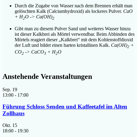
Durch die Zugabe von Wasser nach dem Brennen erhält man
gelöschten Kalk (Calciumhydroxid) als lockeres Pulver.
CaO
+ H
O -> Ca(OH)
2
2
Gibt man zu diesem Pulver Sand und weiteres Wasser hinzu
ist dieser Kalkbrei als Mörtel verwendbar. Beim Abbinden des
Mörtels reagiert dieser „Kalkbrei“ mit dem Kohlenstoffdioxid
der Luft und bildet einen harten kristallinen Kalk.
Ca(OH)
+
2
CO
-> CaCO
+ H
O
2
3
2
Anstehende Veranstaltungen
Sep.
19
13:00
-
17:00
Führung Schloss Senden und Kaffeetafel im Alten
Zollhaus
Okt.
15
18:00
-
19:30