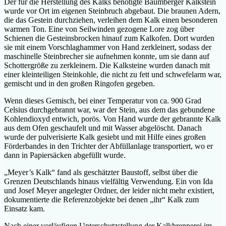
Der für die Herstellung des Kalks benötigte Baumberger Kalkstein
wurde vor Ort im eigenen Steinbruch abgebaut. Die braunen Adern,
die das Gestein durchziehen, verleihen dem Kalk einen besonderen
warmen Ton. Eine von Seilwinden gezogene Lore zog über
Schienen die Gesteinsbrocken hinauf zum Kalkofen. Dort wurden
sie mit einem Vorschlaghammer von Hand zerkleinert, sodass der
maschinelle Steinbrecher sie aufnehmen konnte, um sie dann auf
Schottergröße zu zerkleinern. Die Kalksteine wurden danach mit
einer kleinteiligen Steinkohle, die nicht zu fett und schwefelarm war,
gemischt und in den großen Ringofen gegeben.
Wenn dieses Gemisch, bei einer Temperatur von ca. 900 Grad
Celsius durchgebrannt war, war der Stein, aus dem das gebundene
Kohlendioxyd entwich, porös. Von Hand wurde der gebrannte Kalk
aus dem Ofen geschaufelt und mit Wasser abgelöscht. Danach
wurde der pulverisierte Kalk gesiebt und mit Hilfe eines großen
Förderbandes in den Trichter der Abfüllanlage transportiert, wo er
dann in Papiersäcken abgefüllt wurde.
„Meyer’s Kalk“ fand als geschätzter Baustoff, selbst über die
Grenzen Deutschlands hinaus vielfältig Verwendung. Ein von Ida
und Josef Meyer angelegter Ordner, der leider nicht mehr existiert,
dokumentierte die Referenzobjekte bei denen „ihr“ Kalk zum
Einsatz kam.
Nach einer vorläufigen Unterschutzstellung der Kalkbrennerei im