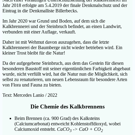
Jahr 2018 erfolgte am 5.4.2019 der finale Denkmalschutz und der
Eintrag in die Denkmalliste Billerbecks.
Im Jahr 2020 war Grund und Boden, auf dem sich die
Kalkbrennerei und der Steinbruch befindet, an einen Landwirt,
verbunden mit einer Auflage, verkauft.
Daher ist mit Wehmut davon auszugehen, dass die letzte
Kalkbrennerei der Baumberge nicht wieder betrieben wird. Ein
kleiner Trost bleibt für die Natur!
Da der aufgegebene Steinbruch, aus dem das Gestein für diesen
besonderen Baustoff mit seiner eigentümlichen Farbigkeit abgebaut
wurde, nicht verfüllt wird, hat die Natur nun die Möglichkeit, sich
selbst zu renaturieren, um neuen Lebensraum für besondere Arten
von Flora und Fauna zu bieten.
Text: Mercedes Lanio / 2022
Die Chemie des Kalkbrennens
Beim Brennen (ca. 900 Grad) des Kalksteins
(Calciumcarbonat) entweicht Kohlenstoffdioxyd, wobei
Calciumoxid entsteht.
CaCO
-> CaO + CO
3
2