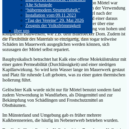
Das wichtigste Rohmaterial bei der Herstellung von Mörtel war
Alte Schmiede
früher Kalk. Seine mechanischen Eigenschaften in der Verwendung
“hübermodern Strumpffabrik”
als Baustoff sind sehr besonders. Wenn Kalkmörtel nach der
Installation vom 09.11.2023
Verarbeitung trocknet, was langsam geschieht, und einer daraus
“Tag der Vereine” 29. Mai 2026
folgenden ersten hydraulischen Reaktion, verfügt er über eine
Zeugnis der Volksfrömmigkeit
Druckfestigkeit, die notwendig ist für die Errichtung von hohen und
über uns
komplexen Bauwerken, wie z.B. dem Billerbecker Dom. Zudem ist
die Flexibilität des Materials so einzigartig, dass sogar teilweise
Schäden im Mauerwerk ausgeglichen werden können, sich
sozusagen der Mörtel selbst repariert.
Bauphysikalisch betrachtet hat Kalk eine offene Molekülstruktur mit
einer guten Permeabilität (Durchlässigkeit) und einer niedrigen
Kapillarwirkung. So wird kein Wasser lange im Mauerwerk gestaut
und Platz für ruhende Luft geboten, was zu einer guten thermischen
Isolierung führt.
Gelöschter Kalk wurde nicht nur für Mörtel benutzt sondern fand
zudem Verwendung in Wandfarben, als Düngemittel und zur
Bekämpfung von Schädlingen und Frostschutzmittel an
Obstbäumen.
Im Münsterland und Umgebung gab es früher mehrere
Kalkbrennereien, die häufig im Nebenerwerb betrieben wurden.