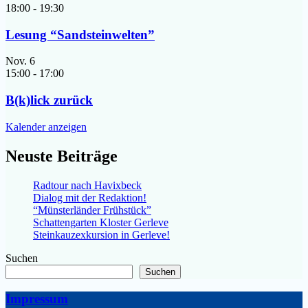
18:00
-
19:30
Lesung “Sandsteinwelten”
Nov.
6
15:00
-
17:00
B(k)lick zurück
Kalender anzeigen
Neuste Beiträge
Radtour nach Havixbeck
Dialog mit der Redaktion!
“Münsterländer Frühstück”
Schattengarten Kloster Gerleve
Steinkauzexkursion in Gerleve!
Suchen
Suchen
Impressum