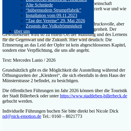
Filme veranschaulichen, wie tief die jüdische Gemeinschaft
Alte Schmiede
Billerbecks in das gesellschaftliche Gefüge verwurzelt war und wie
“hübermodern Strumpffabrik”
grausam sie daraus gerissen wurde.
Installation vom 09.11.2023
“Tag der Vereine” 29. Mai 2026
An einer Führung Teilnehmende erleben eine eindrucksvolle, aber
Zeugnis der Volksfrömmigkeit
auch emotional fordernde Reise durch die Vergangenheit. Der
über uns
Gewölbekeller wird so zu einem Ort der Mahnung und des Lernens
für die Gegenwart und die Zukunft. Hier wird deutlich: Die
Erinnerung an das Leid der Opfer ist kein abgeschlossenes Kapitel,
sondern eine Verpflichtung, die uns alle angeht.
Text: Mercedes Lanio / 2026
Grundsätzlich gibt es die Möglichkeit die Ausstellung während der
Öffnungszeiten der „Kleiderei“, die sich ebenfalls in dem Haus der
Münsterstrasse 2 befindet, zu besichtigen.
Die öffentlichen Führungen im Jahr 2026 können über die Touristik
der Stadt Billerbeck oder unter
https://www.stadtleben-billerbeck.de
gebucht werden.
Individuelle Führungen buchen Sie bitte direkt bei Nicole Dick
nd@nick-emotion.de
Tel.: 0160 – 8021773