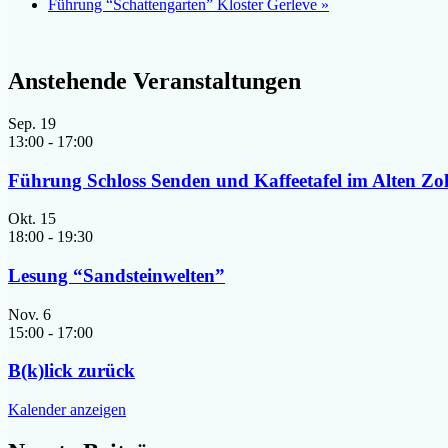
Führung “Schattengarten” Kloster Gerleve
»
Anstehende Veranstaltungen
Sep.
19
13:00
-
17:00
Führung Schloss Senden und Kaffeetafel im Alten Zo
Okt.
15
18:00
-
19:30
Lesung “Sandsteinwelten”
Nov.
6
15:00
-
17:00
B(k)lick zurück
Kalender anzeigen