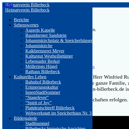
Skip
Menu
Heimatverein Billerbeck
to
Heimatverein Billerbeck
content
« Alle Veranstaltungen
Berichte
Sehenswertes
Diese Veranstaltung hat bereits stattgefunden.
Auperts Kapelle
Baumberger Sandstein
Exkursion ins Steinkauzrevier
Johanniskirchplatz & Speicherhäuser
Johanniskirche
Kalkbrennerei Meyer
6. Juni 15:00
-
16:30
Kulturgut Wegheiligtümer
Lebensader Berkel
«
Hallenflohmarkt
Möllerings Hügel
Führung “Schattengarten” Kloster Gerleve
»
Rathaus Billerbeck
Gemeinsam geht es in ein Steinkauzrevier. Herr Winfried Ru
Kulturelles Leben
Bahnhof Billerbeck
kleinste Eule berichten. Ein Erlebnis für die ganze Familie,
Erinnerungskultur
Anmeldung unter anmeldung@heimatverein-billerbeck.de ist e
InnenStadtSommer
“Stagefever”
Der Weg in das Revier soll in Fahrgemeinschaften erfolgen
“Spirit of Joy”
Plattdeutschtreff Billerbeck
Webwerkstatt im Speicherhaus Nr. 3
Bildergalerie
Stadtbummel
Billerbecks historische Ansichten