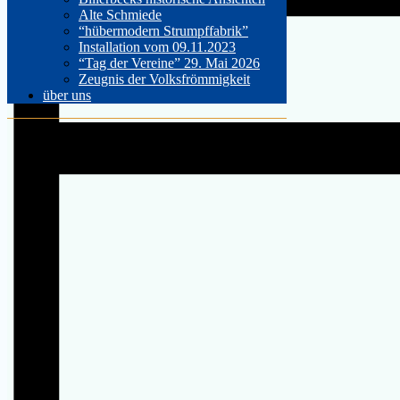
Alte Schmiede
“hübermodern Strumpffabrik”
Installation vom 09.11.2023
“Tag der Vereine” 29. Mai 2026
Zeugnis der Volksfrömmigkeit
über uns