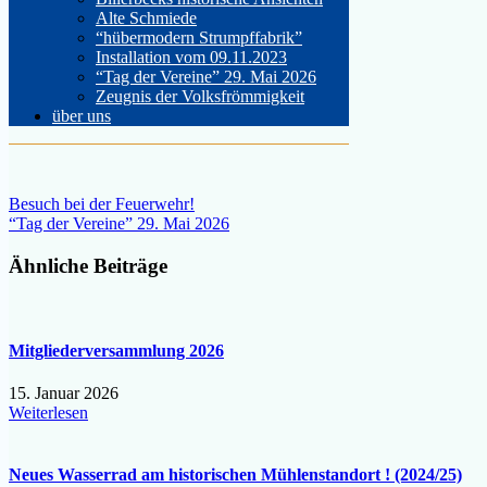
Alte Schmiede
“hübermodern Strumpffabrik”
Installation vom 09.11.2023
“Tag der Vereine” 29. Mai 2026
Zeugnis der Volksfrömmigkeit
über uns
Beitragsnavigation
Besuch bei der Feuerwehr!
“Tag der Vereine” 29. Mai 2026
Ähnliche Beiträge
Mitgliederversammlung 2026
15. Januar 2026
Weiterlesen
Neues Wasserrad am historischen Mühlenstandort ! (2024/25)