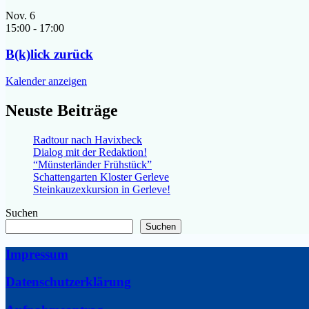
Nov.
6
15:00
-
17:00
B(k)lick zurück
Kalender anzeigen
Neuste Beiträge
Radtour nach Havixbeck
Dialog mit der Redaktion!
“Münsterländer Frühstück”
Schattengarten Kloster Gerleve
Steinkauzexkursion in Gerleve!
Suchen
Suchen
Impressum
Datenschutzerklärung