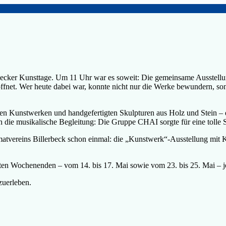
rbecker Kunsttage. Um 11 Uhr war es soweit: Die gemeinsame Ausstellu
röffnet. Wer heute dabei war, konnte nicht nur die Werke bewundern, s
en Kunstwerken und handgefertigten Skulpturen aus Holz und Stein – die
 die musikalische Begleitung: Die Gruppe CHAI sorgte für eine tolle S
imatvereins Billerbeck schon einmal: die „Kunstwerk“-Ausstellung mit
rten Wochenenden – vom 14. bis 17. Mai sowie vom 23. bis 25. Mai – 
zuerleben.