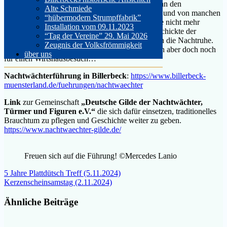
Auf unterhaltsame Weise berichtete Herr Köhler an den
Alte Schmiede
verschiedenen Haltepunkten aus der Stadthistorie und von manchen
“hübermodern Strumpffabrik”
Gesetzten, Sitten und Bräuchen, die wir uns heute nicht mehr
Installation vom 09.11.2023
vorstellen möchten. Mit einem Vers zum Abend schickte der
“Tag der Vereine” 29. Mai 2026
Nachtwächter die Mitglieder des Heimatvereins in die Nachtruhe.
Zeugnis der Volksfrömmigkeit
Einige nutzten die Zeit bis zur „Sperrstunde“ dann aber doch noch
über uns
für einen Wirtshausbesuch…
Nachtwächterführung in Billerbeck
:
https://www.billerbeck-
muensterland.de/fuehrungen/nachtwaechter
Link
zur Gemeinschaft
„Deutsche Gilde der Nachtwächter,
Türmer und Figuren e.V.“
die sich dafür einsetzen, traditionelles
Brauchtum zu pflegen und Geschichte weiter zu geben.
https://www.nachtwaechter-gilde.de/
Freuen sich auf die Führung! ©Mercedes Lanio
Beitragsnavigation
5 Jahre Plattdütsch Treff (5.11.2024)
Kerzenscheinsamstag (2.11.2024)
Ähnliche Beiträge