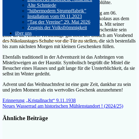
Wasserkrug stellte und der am Tag ihres Todes erblühte.
Alte Schmiede
“hübermodern Strumpffabrik”
Beliebt, besonders bei Kindern, ist der Nikolaustag am 06.
Installation vom 09.11.2023
Dezember. Vermutlich stammt der “wirkliche” Nikolaus aus dem
“Tag der Vereine” 29. Mai 2026
Südwesten Kleinasiens und war Bischof von Myra. Mit seiner
Zeugnis der Volksfrömmigkeit
Großzügigkeit blieb er im Gedächtnis, denn er verschenkte sein
über uns
Erbe an die Armen. Heutzutage gilt noch der Brauch am Vorabend
des Nikolaustages Schuhe vor die Tür zu stellen, die sich bestenfalls
bis zum nächsten Morgen mit kleinen Geschenken füllen.
Ebenfalls traditionell in der Adventszeit ist das Anbringen von
Mistelzweigen an der Haustür. Symbolisch begrüßt die Mistel die
Besucher eines Hauses und galt lange für die Unsterblichkeit, da sie
selbst im Winter gedeiht.
Advent und das Weihnachtsfest ist eine gute Zeit, dankbar zu sein
und jeden Moment als ein wertvolles Geschenk anzunehmen!
Beitragsnavigation
Erinnerung „Kristallnacht“ 9.11.1938
Neues Wasserrad am historischen Mühlenstandort ! (2024/25)
Ähnliche Beiträge