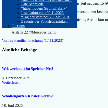
Die jüngere Burg Hameren-Schilder im westlichen Teil mit dem 1549
Alte Schmiede
“hübermodern Strumpffabrik”
Zudem gibt es gegenüberliegend auf dem Areal, ebenso in der beein
Installation vom 09.11.2023
“Tag der Vereine” 29. Mai 2026
Im Bewusstsein dessen, dass dieser Ort der Geschichte, Architektur 
Zeugnis der Volksfrömmigkeit
über uns
Alstätte 22 ©Mercedes Lanio
Beitragsnavigation
Vortrag Familienforschung (17.11.2023)
Ähnliche Beiträge
Webwerkstatt im Speicher Nr.3
4. Dezember 2025
Weiterlesen
Schattengarten Kloster Gerleve
18. Juni 2026