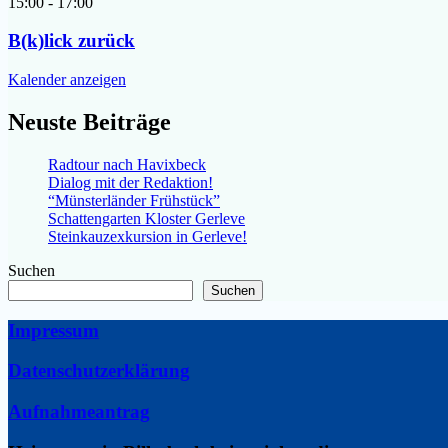
15:00
-
17:00
B(k)lick zurück
Kalender anzeigen
Neuste Beiträge
Radtour nach Havixbeck
Dialog mit der Redaktion!
“Münsterländer Frühstück”
Schattengarten Kloster Gerleve
Steinkauzexkursion in Gerleve!
Suchen
Suchen
Impressum
Datenschutzerklärung
Aufnahmeantrag