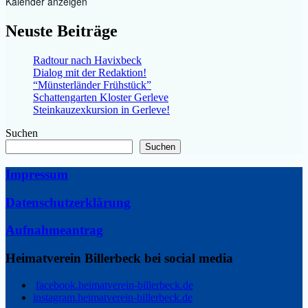
Kalender anzeigen
Neuste Beiträge
Radtour nach Havixbeck
Dialog mit der Redaktion!
“Münsterländer Frühstück”
Schattengarten Kloster Gerleve
Steinkauzexkursion in Gerleve!
Suchen
Suchen
Impressum
Datenschutzerklärung
Aufnahmeantrag
Heimatverein Billerbeck bei social media
facebook.heimatverein-billerbeck.de
instagram.heimatverein-billerbeck.de