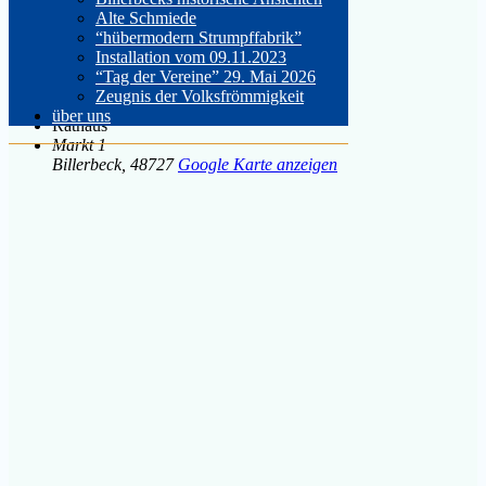
Zeit:
Alte Schmiede
19:30
“hübermodern Strumpffabrik”
Installation vom 09.11.2023
Veranstaltungsort
“Tag der Vereine” 29. Mai 2026
Zeugnis der Volksfrömmigkeit
über uns
Rathaus
Markt 1
Billerbeck
,
48727
Google Karte anzeigen