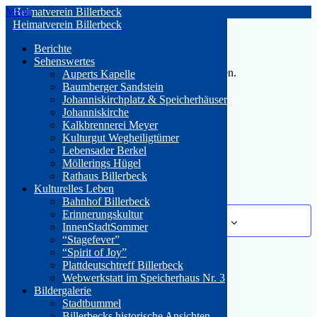
Skip
Menu
Heimatverein Billerbeck
to
Heimatverein Billerbeck
content
« Alle Veranstaltungen
Berichte
Sehenswertes
Diese Veranstaltung hat bereits stattgefunden.
Auperts Kapelle
Baumberger Sandstein
Nachtwächterführung
Johanniskirchplatz & Speicherhäuser
Johanniskirche
Kalkbrennerei Meyer
29. Oktober 2024 19:30
Kulturgut Wegheiligtümer
Lebensader Berkel
«
Führung Burganlage “Haus Hameren”
Möllerings Hügel
Mitgliederversammlung
»
Rathaus Billerbeck
Kulturelles Leben
Bahnhof Billerbeck
Erinnerungskultur
Zum Kalender hinzufügen
InnenStadtSommer
“Stagefever”
“Spirit of Joy”
Plattdeutschtreff Billerbeck
Webwerkstatt im Speicherhaus Nr. 3
Details
Bildergalerie
Stadtbummel
Datum:
29. Oktober 2024
Billerbecks historische Ansichten