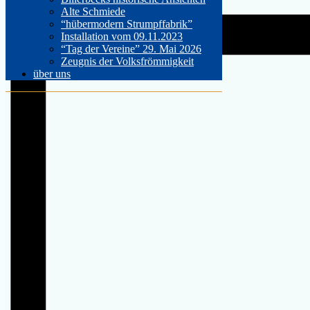
Alte Schmiede
“hübermodern Strumpffabrik”
Installation vom 09.11.2023
“Tag der Vereine” 29. Mai 2026
Zeugnis der Volksfrömmigkeit
über uns