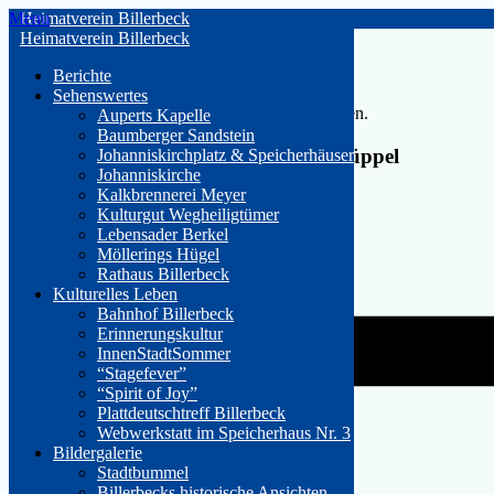
Skip
Menu
Heimatverein Billerbeck
to
Heimatverein Billerbeck
content
« Alle Veranstaltungen
Berichte
Sehenswertes
Diese Veranstaltung hat bereits stattgefunden.
Auperts Kapelle
Baumberger Sandstein
Besichtigung ehemalige Druckerei Knüppel
Johanniskirchplatz & Speicherhäuser
Johanniskirche
Kalkbrennerei Meyer
27. August 2024 17:00
Kulturgut Wegheiligtümer
Lebensader Berkel
«
Besichtigung Hof Reinert
Möllerings Hügel
Führung Burganlage “Haus Hameren”
»
Rathaus Billerbeck
Kulturelles Leben
Bahnhof Billerbeck
Erinnerungskultur
InnenStadtSommer
“Stagefever”
“Spirit of Joy”
Plattdeutschtreff Billerbeck
Webwerkstatt im Speicherhaus Nr. 3
Bildergalerie
Stadtbummel
Billerbecks historische Ansichten