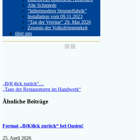
Alte Schmiede
“hübermodern Strumpffabrik”
Installation vom 09.11.2023
“Tag der Vereine” 29. Mai 2026
Zeugnis der Volksfrömmigkeit
über uns
Beitragsnavigation
„B(K)lick zurück“…
„Tage der Restauratoren im Handwerk“
Ähnliche Beiträge
Format „B(K)lick zurück“ bei Oasien!
25. April 2026