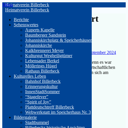
Skip
Menu
Heimatverein Billerbeck
to
Heimatverein Billerbeck
content
Schlagwort:
Hof Reinert
Berichte
Sehenswertes
Auperts Kapelle
Baumberger Sandstein
Johanniskirchplatz & Speicherhäuser
Führung Hof Reinert (11.7.2024)
Johanniskirche
Kalkbrennerei Meyer
By HeimatvereinBillerbeck on
16. Juli 2024
4. September 2024
Kulturgut Wegheiligtümer
Lebensader Berkel
Der 100- jährige Kalender hatte Recht behalten, denn es war
Möllerings Hügel
herrliches Wetter für die Führung auf dem landwirtschaftlichen
Rathaus Billerbeck
Betrieb der Familie Reinert in Hamern. Dort trafen sich am
Kulturelles Leben
Donnerstag (11.7),…
Bahnhof Billerbeck
Erinnerungskultur
Continue reading
InnenStadtSommer
“Stagefever”
“Spirit of Joy”
Plattdeutschtreff Billerbeck
Anstehende Veranstaltungen
Webwerkstatt im Speicherhaus Nr. 3
Bildergalerie
Stadtbummel
Billerbecks historische Ansichten