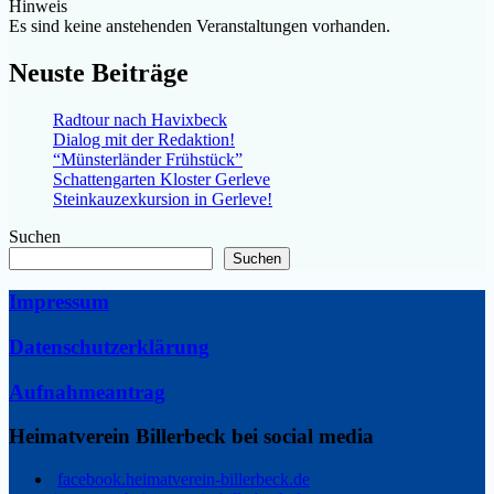
Hinweis
Es sind keine anstehenden Veranstaltungen vorhanden.
Neuste Beiträge
Radtour nach Havixbeck
Dialog mit der Redaktion!
“Münsterländer Frühstück”
Schattengarten Kloster Gerleve
Steinkauzexkursion in Gerleve!
Suchen
Suchen
Impressum
Datenschutzerklärung
Aufnahmeantrag
Heimatverein Billerbeck bei social media
facebook.heimatverein-billerbeck.de