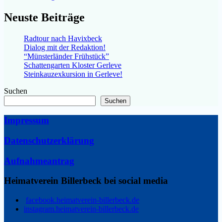
Neuste Beiträge
Radtour nach Havixbeck
Dialog mit der Redaktion!
“Münsterländer Frühstück”
Schattengarten Kloster Gerleve
Steinkauzexkursion in Gerleve!
Suchen
Suchen
Impressum
Datenschutzerklärung
Aufnahmeantrag
Heimatverein Billerbeck bei social media
facebook.heimatverein-billerbeck.de
instagram.heimatverein-billerbeck.de