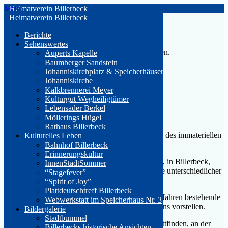
Skip
Menu
Heimatverein Billerbeck
to
Heimatverein Billerbeck
content
« Alle Veranstaltungen
Berichte
Sehenswertes
Diese Veranstaltung hat bereits stattgefunden.
Auperts Kapelle
Baumberger Sandstein
Handweben im Speicherhaus Nr.3
Johanniskirchplatz & Speicherhäuser
Johanniskirche
Kalkbrennerei Meyer
28. November 2025 16:00
-
16:45
Kulturgut Wegheiligtümer
Lebensader Berkel
«
Nachtwächterführung in Coesfeld
Möllerings Hügel
Domführung St. Ludger
»
Rathaus Billerbeck
Das Handweben wurde 2023 in die Unesco-Liste des immateriellen
Kulturelles Leben
Kulturerbes aufgenommen.
Bahnhof Billerbeck
Erinnerungskultur
In dem Speicherhäuschen am Johannikirchplatz 3, in Billerbeck,
InnenStadtSommer
befinden sich seit einiger Zeit drei Handwebstühle unterschiedlicher
“Stagefever”
Bauweise.
“Spirit of Joy”
Plattdeutschtreff Billerbeck
Frau Margit Althoff wird das seit vielen Tausend Jahren bestehende
Webwerkstatt im Speicherhaus Nr. 3
und stetig weiterentwickelte Handwerk des Webens vorstellen.
Bildergalerie
Stadtbummel
Um 16 Uhr und um 16: 45 wird eine Führung stattfinden, an der
Billerbecks historische Ansichten